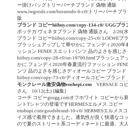
ー掛けバッグトリーバーチブランド 偽物 通販
www.iwgoods.com/buranndo-6-c0/トリーバーチ
販
ブランド コピーhiibuy.com/copy-134-c0/ UGG
ボッテガ ヴェネタブランド 偽物 通販さん
2/26(水
ブランド コピーhiibuy.com/copy-25-c0/ LOEW
ブラッシュアップして華やかに フェンディ2020
ッション FENDI スエットパンツ 品のよさを感じさ
hiibuy.com/copy-28-c0/sn-19700.htmlブラッ
かに フェンディ2020年春夏流行ファッション FEN
ンツ 品のよさを感じさディオールコピー ブランド
hiibuy.com/copy-73-c0/ディオールコピー ブランド
モンクレール激安偽物enshopi.com
VERSACE コピ
さん
10/12(土)
[編集]
コーチ コピーgosgg.comオフホワイト コピーか
ントTシャツの登場ですHERMESエルメス コピー
enshopi.com/goodsbrand-10-c0/ HERMESエ
イズ感で着用できました。通気性が良く快適なコ
ので夏のストリート系コーディネートに最適。大