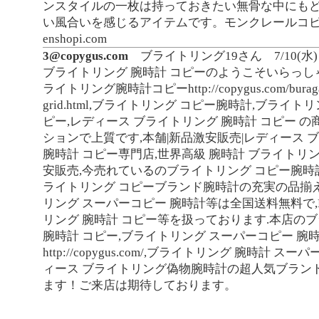
ンスタイルの一枚は持っておきたい無骨な中にも
い風合いを感じるアイテムです。モンクレールコ
enshopi.com
3@copygus.com
ブライトリング19さん
7/10(水)
ブライトリング 腕時計 コピーのようこそいらっし
ライトリング腕時計コピーhttp://copygus.com/buragar
grid.html,ブライトリング コピー腕時計,ブライ
ピー,レディース ブライトリング 腕時計 コピー 
ションで上質です,本舗|新品激安販売|レディース 
腕時計 コピー専門店,世界高級 腕時計 ブライトリ
安販売,今売れているのブライトリング コピー腕時
ライトリング コピーブランド腕時計の充実の品揃
リング スーパーコピー 腕時計等は全国送料無料で
リング 腕時計 コピー等を扱っております.本店の
腕時計 コピー,ブライトリング スーパーコピー 腕
http://copygus.com/,ブライトリング 腕時計 ス
ィース ブライトリング偽物腕時計の超人気ブラン
ます！ご来店は期待しております。